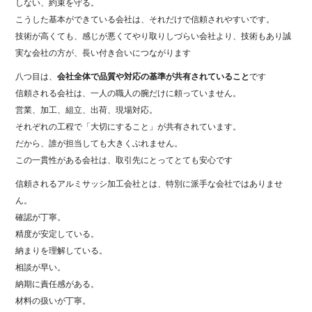
しない、約束を守る。
こうした基本ができている会社は、それだけで信頼されやすいです。
技術が高くても、感じが悪くてやり取りしづらい会社より、技術もあり誠
実な会社の方が、長い付き合いにつながります
八つ目は、
会社全体で品質や対応の基準が共有されていること
です
信頼される会社は、一人の職人の腕だけに頼っていません。
営業、加工、組立、出荷、現場対応。
それぞれの工程で「大切にすること」が共有されています。
だから、誰が担当しても大きくぶれません。
この一貫性がある会社は、取引先にとってとても安心です
信頼されるアルミサッシ加工会社とは、特別に派手な会社ではありませ
ん。
確認が丁寧。
精度が安定している。
納まりを理解している。
相談が早い。
納期に責任感がある。
材料の扱いが丁寧。