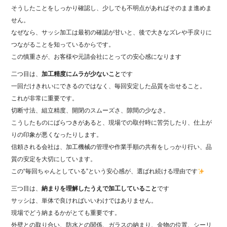
そうしたことをしっかり確認し、少しでも不明点があればそのまま進めま
せん。
なぜなら、サッシ加工は最初の確認が甘いと、後で大きなズレや手戻りに
つながることを知っているからです。
この慎重さが、お客様や元請会社にとっての安心感になります
二つ目は、
加工精度にムラが少ないこと
です
一回だけきれいにできるのではなく、毎回安定した品質を出せること。
これが非常に重要です。
切断寸法、組立精度、開閉のスムーズさ、隙間の少なさ。
こうしたものにばらつきがあると、現場での取付時に苦労したり、仕上が
りの印象が悪くなったりします。
信頼される会社は、加工機械の管理や作業手順の共有をしっかり行い、品
質の安定を大切にしています。
この“毎回ちゃんとしている”という安心感が、選ばれ続ける理由です
三つ目は、
納まりを理解したうえで加工していること
です
サッシは、単体で良ければいいわけではありません。
現場でどう納まるかがとても重要です。
外壁との取り合い、防水との関係、ガラスの納まり、金物の位置、シーリ