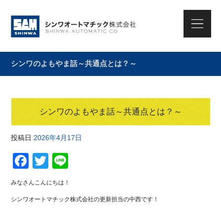
シンワのよもやま話～共通点とは？～
シンワのよもやま話～共通点とは？～
投稿日
2026年4月17日
F
T
Li
a
wi
n
みなさんこんにちは！
c
tt
e
シンワオートマチック株式会社の更新担当の中西です！
e
er