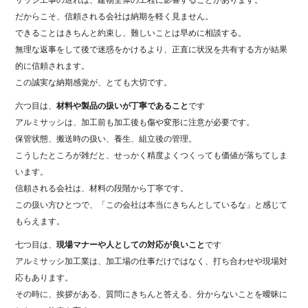
サッシ工事の遅れは、建物全体の工程に影響することがあります。
だからこそ、信頼される会社は納期を軽く見ません。
できることはきちんと約束し、難しいことは早めに相談する。
無理な返事をして後で迷惑をかけるより、正直に状況を共有する方が結果
的に信頼されます。
この誠実な納期感覚が、とても大切です。
六つ目は、
材料や製品の扱いが丁寧であること
です
アルミサッシは、加工前も加工後も傷や変形に注意が必要です。
保管状態、搬送時の扱い、養生、組立後の管理。
こうしたところが雑だと、せっかく精度よくつくっても価値が落ちてしま
います。
信頼される会社は、材料の段階から丁寧です。
この扱い方ひとつで、「この会社は本当にきちんとしているな」と感じて
もらえます。
七つ目は、
現場マナーや人としての対応が良いこと
です
アルミサッシ加工業は、加工場の仕事だけではなく、打ち合わせや現場対
応もあります。
その時に、挨拶がある、質問にきちんと答える、分からないことを曖昧に