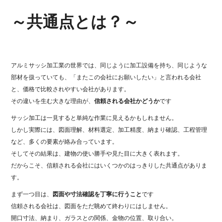
b
o
～共通点とは？～
o
k
アルミサッシ加工業の世界では、同じように加工設備を持ち、同じような
部材を扱っていても、「またこの会社にお願いしたい」と言われる会社
と、価格で比較されやすい会社があります。
その違いを生む大きな理由が、
信頼される会社かどうか
です
サッシ加工は一見すると単純な作業に見えるかもしれません。
しかし実際には、図面理解、材料選定、加工精度、納まり確認、工程管理
など、多くの要素が絡み合っています。
そしてその結果は、建物の使い勝手や見た目に大きく表れます。
だからこそ、信頼される会社にはいくつかのはっきりした共通点がありま
す。
まず一つ目は、
図面や寸法確認を丁寧に行うこと
です
信頼される会社は、図面をただ眺めて終わりにはしません。
開口寸法、納まり、ガラスとの関係、金物の位置、取り合い。