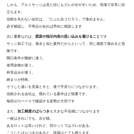
しかも、アルミサッシは見た目にもズレが出やすいため、現場で非常に目
立ちます。
信頼を失わない会社は、「たぶん合うだろう」で進めません。
必ず確認し、不明点があれば早めに相談します
次に重要なのは、
図面や指示内容の思い込みを避けること
です
サッシ加工では、過去と似た案件だからといって、同じ感覚で進めると危
険です。
開口条件が微妙に違う。
使用金物が違う。
枠見込みが違う。
納まりが特殊。
そうした違いを見落とすと、後で手戻りにつながります。
信頼される会社は、慣れている案件ほど慎重です。
毎回ゼロベースで確認する姿勢が大切です
また、
加工精度のばらつき
も大きな不信感につながります
一枚はきれいでも、次が雑。
あるロットは良いけれど、別ロットではズレがある。
こうしたばらつきがあると、現場はとても困ります。