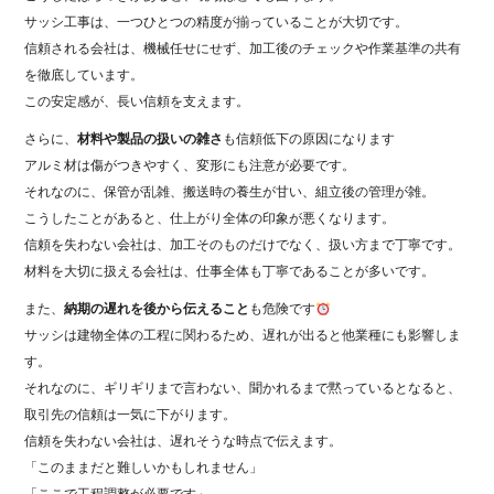
サッシ工事は、一つひとつの精度が揃っていることが大切です。
信頼される会社は、機械任せにせず、加工後のチェックや作業基準の共有
を徹底しています。
この安定感が、長い信頼を支えます。
さらに、
材料や製品の扱いの雑さ
も信頼低下の原因になります
アルミ材は傷がつきやすく、変形にも注意が必要です。
それなのに、保管が乱雑、搬送時の養生が甘い、組立後の管理が雑。
こうしたことがあると、仕上がり全体の印象が悪くなります。
信頼を失わない会社は、加工そのものだけでなく、扱い方まで丁寧です。
材料を大切に扱える会社は、仕事全体も丁寧であることが多いです。
また、
納期の遅れを後から伝えること
も危険です
サッシは建物全体の工程に関わるため、遅れが出ると他業種にも影響しま
す。
それなのに、ギリギリまで言わない、聞かれるまで黙っているとなると、
取引先の信頼は一気に下がります。
信頼を失わない会社は、遅れそうな時点で伝えます。
「このままだと難しいかもしれません」