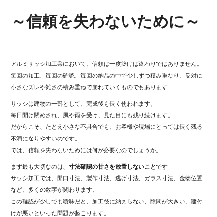
b
o
～信頼を失わないために～
o
k
アルミサッシ加工業において、信頼は一度築けば終わりではありません。
毎回の加工、毎回の確認、毎回の納品の中で少しずつ積み重なり、反対に
小さなズレや雑さの積み重ねで崩れていくものでもあります
サッシは建物の一部として、完成後も長く使われます。
毎日開け閉めされ、風や雨を受け、見た目にも残り続けます。
だからこそ、たとえ小さな不具合でも、お客様や現場にとっては長く残る
不満になりやすいのです。
では、信頼を失わないためには何が必要なのでしょうか。
まず最も大切なのは、
寸法確認の甘さを放置しないこと
です
サッシ加工では、開口寸法、製作寸法、逃げ寸法、ガラス寸法、金物位置
など、多くの数字が関わります。
この確認が少しでも曖昧だと、加工後に納まらない、隙間が大きい、建付
けが悪いといった問題が起こります。