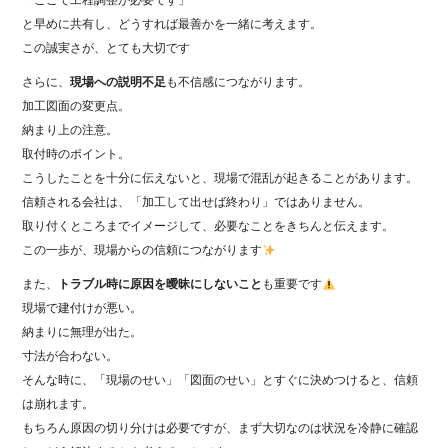
「ここで工程調整が必要です」
と早めに共有し、どうすれば最善かを一緒に考えます。
この誠実さが、とても大切です
さらに、
現場への説明不足
も不信感につながります。
加工図面の変更点。
納まり上の注意。
取付時のポイント。
こうしたことを十分に伝えないと、現場で混乱が起きることがあります。
信頼される会社は、「加工して出せば終わり」ではありません。
取り付くところまでイメージして、必要なことをきちんと伝えます。
この一歩が、現場からの信頼につながります
また、
トラブル時に原因を曖昧にしないこと
も重要です
現場で建付けが悪い。
納まりに無理が出た。
寸法が合わない。
そんな時に、「現場のせい」「図面のせい」とすぐに決めつけると、信頼
は崩れます。
もちろん原因の切り分けは必要ですが、まず大切なのは状況を冷静に確認