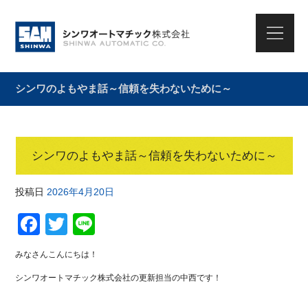
シンワのよもやま話～信頼を失わないために～
シンワのよもやま話～信頼を失わないために～
投稿日
2026年4月20日
F
T
Li
a
wi
n
みなさんこんにちは！
c
tt
e
シンワオートマチック株式会社の更新担当の中西です！
e
er